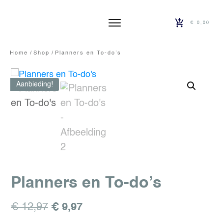
€ 0,00
Home
/
Shop
/
Planners en To-do’s
Aanbieding!
Planners en To-do’s
Oorspronkelijke
Huidige
€
12,97
€
9,97