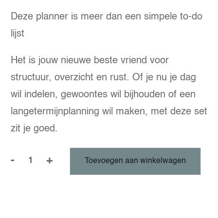
prijs
prijs
Deze planner is meer dan een simpele to-do
was:
is:
lijst
€ 12,97.
€ 9,97.
Het is jouw nieuwe beste vriend voor
structuur, overzicht en rust. Of je nu je dag
wil indelen, gewoontes wil bijhouden of een
langetermijnplanning wil maken, met deze set
zit je goed.
-
+
Toevoegen aan winkelwagen
Planners
en
To-
do's